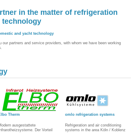
tner in the matter of refrigeration
g technology
 domestic and yacht technology
you our partners and service providers, with whom we have been working
s.
gy
Elbo Therm
omlo refrigeration systems
Modern ausgestattete
Refrigeration and air conditioning
nfrarotheizsysteme. Der Vorteil
systems in the area Köln / Koblenz